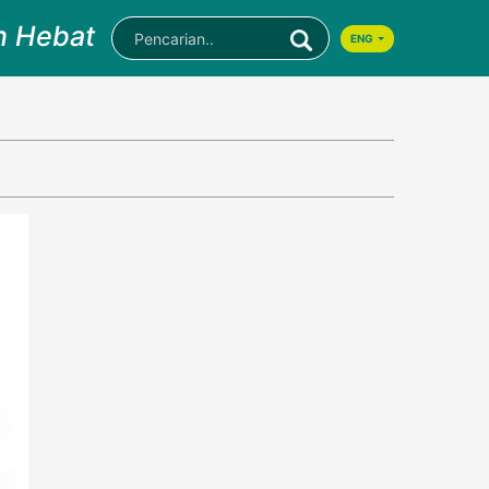
n Hebat
ENG