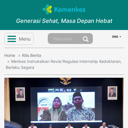
Generasi Sehat, Masa Depan Hebat
ENG
Menu
Home
Rilis Berita
Menkes Instruksikan Revisi Regulasi Internship Kedokteran,
Berlaku Segera