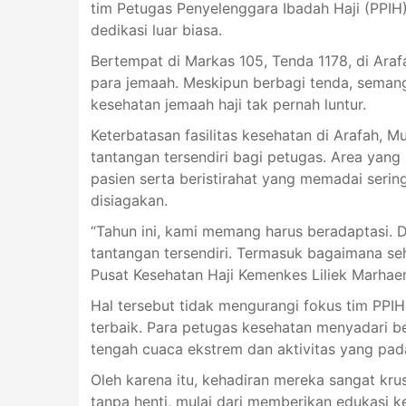
tim Petugas Penyelenggara Ibadah Haji (PPI
dedikasi luar biasa.
Bertempat di Markas 105, Tenda 1178, di Araf
para jemaah. Meskipun berbagi tenda, seman
kesehatan jemaah haji tak pernah luntur.
Keterbatasan fasilitas kesehatan di Arafah, M
tantangan tersendiri bagi petugas. Area yan
pasien serta beristirahat yang memadai serin
disiagakan.
“Tahun ini, kami memang harus beradaptasi. 
tantangan tersendiri. Termasuk bagaimana seha
Pusat Kesehatan Haji Kemenkes Liliek Marhaen
Hal tersebut tidak mengurangi fokus tim PPI
terbaik. Para petugas kesehatan menyadari bet
tengah cuaca ekstrem dan aktivitas yang pad
Oleh karena itu, kehadiran mereka sangat krusi
tanpa henti, mulai dari memberikan edukasi k