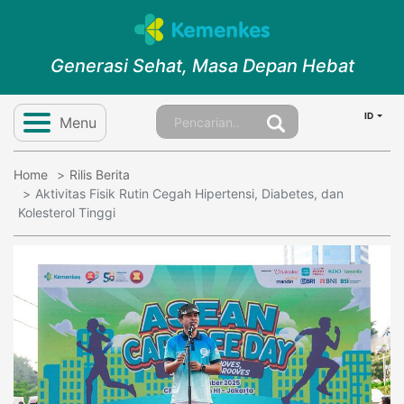
Generasi Sehat, Masa Depan Hebat
ID
Menu
Home
Rilis Berita
Aktivitas Fisik Rutin Cegah Hipertensi, Diabetes, dan
Kolesterol Tinggi