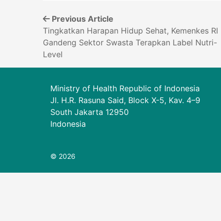
Previous Article
Tingkatkan Harapan Hidup Sehat, Kemenkes RI
Gandeng Sektor Swasta Terapkan Label Nutri-
Level
Ministry of Health Republic of Indonesia
Jl. H.R. Rasuna Said, Block X-5, Kav. 4–9
South Jakarta 12950
Indonesia
© 2026