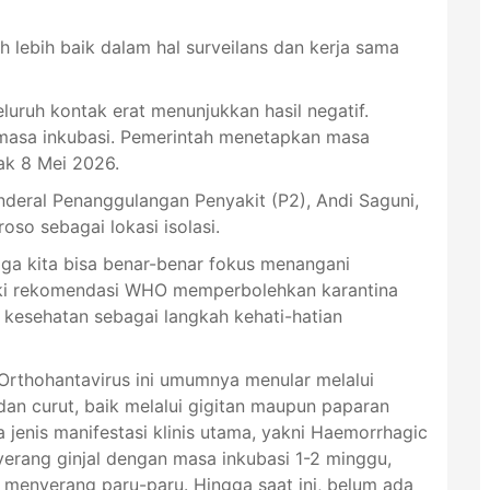
 lebih baik dalam hal surveilans dan kerja sama
eluruh kontak erat menunjukkan hasil negatif.
 masa inkubasi. Pemerintah menetapkan masa
ak 8 Mei 2026.
nderal Penanggulangan Penyakit (P2), Andi Saguni,
oso sebagai lokasi isolasi.
ngga kita bisa benar-benar fokus menangani
ski rekomendasi WHO memperbolehkan karantina
as kesehatan sebagai langkah kehati-hatian
 Orthohantavirus ini umumnya menular melalui
an curut, baik melalui gigitan maupun paparan
dua jenis manifestasi klinis utama, yakni Haemorrhagic
erang ginjal dengan masa inkubasi 1-2 minggu,
menyerang paru-paru. Hingga saat ini, belum ada