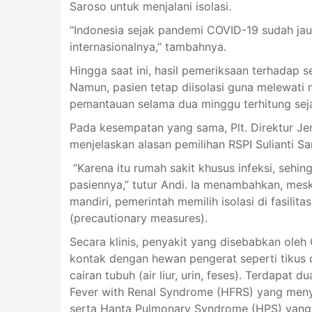
Saroso untuk menjalani isolasi.
“Indonesia sejak pandemi COVID-19 sudah jauh
internasionalnya,” tambahnya.
Hingga saat ini, hasil pemeriksaan terhadap s
Namun, pasien tetap diisolasi guna melewati
pemantauan selama dua minggu terhitung sej
Pada kesempatan yang sama, Plt. Direktur Je
menjelaskan alasan pemilihan RSPI Sulianti Sar
“Karena itu rumah sakit khusus infeksi, sehi
pasiennya,” tutur Andi. Ia menambahkan, me
mandiri, pemerintah memilih isolasi di fasilit
(precautionary measures).
Secara klinis, penyakit yang disebabkan oleh
kontak dengan hewan pengerat seperti tikus d
cairan tubuh (air liur, urin, feses). Terdapat 
Fever with Renal Syndrome (HFRS) yang meny
serta Hanta Pulmonary Syndrome (HPS) yang 