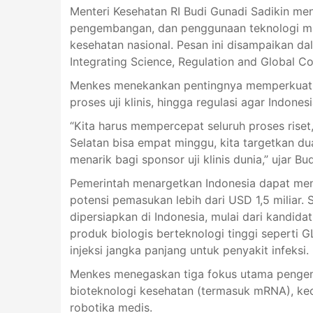
Menteri Kesehatan RI Budi Gunadi Sadikin m
pengembangan, dan penggunaan teknologi mRN
kesehatan nasional. Pesan ini disampaikan d
Integrating Science, Regulation and Global Col
Menkes menekankan pentingnya memperkuat sel
proses uji klinis, hingga regulasi agar Indone
“Kita harus mempercepat seluruh proses riset, 
Selatan bisa empat minggu, kita targetkan dua
menarik bagi sponsor uji klinis dunia,” ujar Bud
Pemerintah menargetkan Indonesia dapat menar
potensi pemasukan lebih dari USD 1,5 miliar. Sa
dipersiapkan di Indonesia, mulai dari kandidat
produk biologis berteknologi tinggi seperti G
injeksi jangka panjang untuk penyakit infeksi.
Menkes menegaskan tiga fokus utama penge
bioteknologi kesehatan (termasuk mRNA), kece
robotika medis.