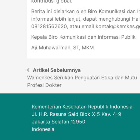
kontribusi global.
Berita ini disiarkan oleh Biro Komunikasi dan 
informasi lebih lanjut, dapat menghubungi Ha
081281562620, atau email
kontak@kemkes.go
Kepala Biro Komunikasi dan Informasi Publik
Aji Muhawarman, ST, MKM
Artikel Sebelumnya
Wamenkes Serukan Penguatan Etika dan Mutu
Profesi Dokter
Kementerian Kesehatan Republik Indonesia
Jl. H.R. Rasuna Said Blok X-5 Kav. 4-9
Jakarta Selatan 12950
Indonesia