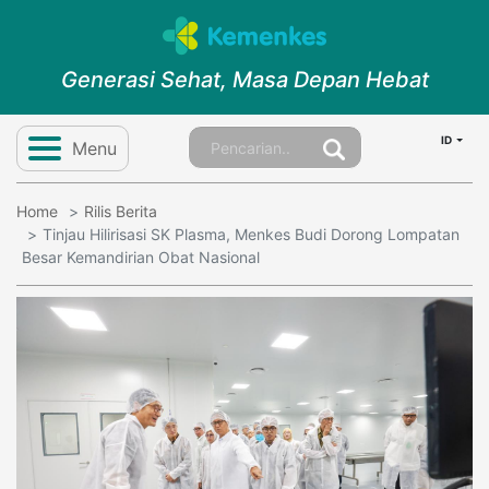
Generasi Sehat, Masa Depan Hebat
ID
Menu
Home
Rilis Berita
Tinjau Hilirisasi SK Plasma, Menkes Budi Dorong Lompatan
Besar Kemandirian Obat Nasional