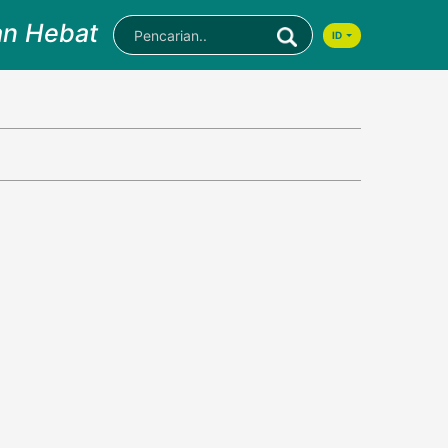
an Hebat
ID