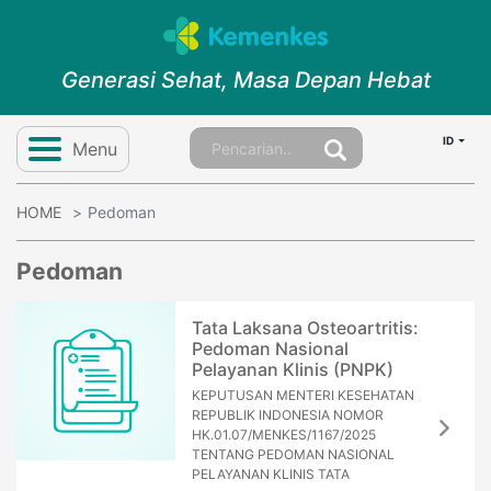
Generasi Sehat, Masa Depan Hebat
ID
Menu
HOME
Pedoman
Pedoman
Tata Laksana Osteoartritis:
Pedoman Nasional
Pelayanan Klinis (PNPK)
KEPUTUSAN MENTERI KESEHATAN
REPUBLIK INDONESIA NOMOR
HK.01.07/MENKES/1167/2025
TENTANG PEDOMAN NASIONAL
PELAYANAN KLINIS TATA