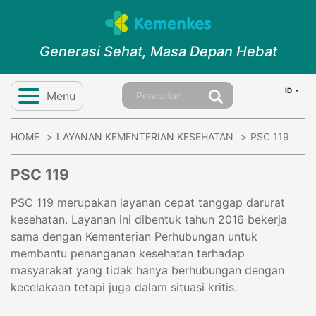
Generasi Sehat, Masa Depan Hebat
ID
Menu
HOME
LAYANAN KEMENTERIAN KESEHATAN
PSC 119
PSC 119
PSC 119 merupakan layanan cepat tanggap darurat
kesehatan. Layanan ini dibentuk tahun 2016 bekerja
sama dengan Kementerian Perhubungan untuk
membantu penanganan kesehatan terhadap
masyarakat yang tidak hanya berhubungan dengan
kecelakaan tetapi juga dalam situasi kritis.