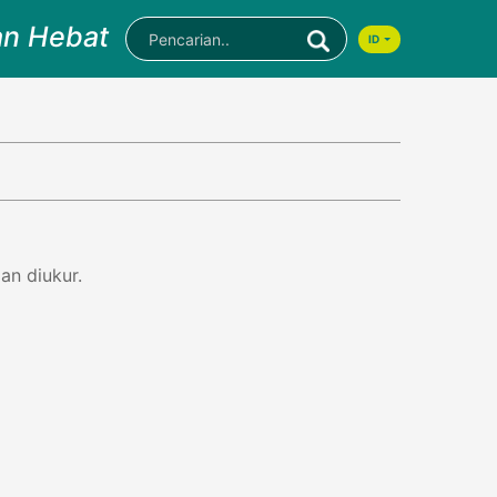
an Hebat
ID
an diukur.