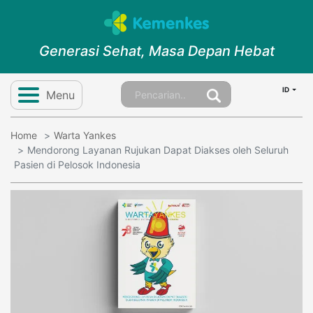
Generasi Sehat, Masa Depan Hebat
ID
Menu
Home
Warta Yankes
Mendorong Layanan Rujukan Dapat Diakses oleh Seluruh
Pasien di Pelosok Indonesia