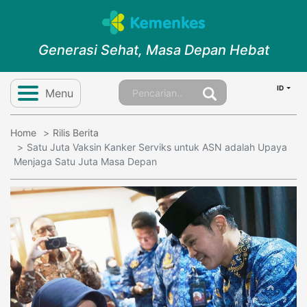
Generasi Sehat, Masa Depan Hebat
ID
Menu
Home
Rilis Berita
Satu Juta Vaksin Kanker Serviks untuk ASN adalah Upaya
Menjaga Satu Juta Masa Depan