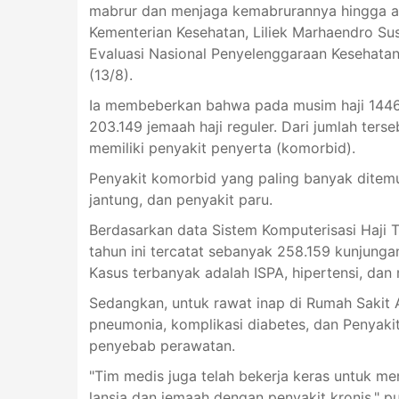
mabrur dan menjaga kemabrurannya hingga akh
Kementerian Kesehatan, Liliek Marhaendro S
Evaluasi Nasional Penyelenggaraan Kesehata
(13/8).
Ia membeberkan bahwa pada musim haji 144
203.149 jemaah haji reguler. Dari jumlah terse
memiliki penyakit penyerta (komorbid).
Penyakit komorbid yang paling banyak ditemuk
jantung, dan penyakit paru.
Berdasarkan data Sistem Komputerisasi Haji T
tahun ini tercatat sebanyak 258.159 kunjungan 
Kasus terbanyak adalah ISPA, hipertensi, dan
Sedangkan, untuk rawat inap di Rumah Sakit A
pneumonia, komplikasi diabetes, dan Penyakit
penyebab perawatan.
"Tim medis juga telah bekerja keras untuk 
lansia dan jemaah dengan penyakit kronis," pu