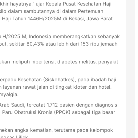
ir hayatnya," ujar Kepala Pusat Kesehatan Haji
usilo dalam sambutannya di dalam Pertemuan
n Haji Tahun 1446H/2025M di Bekasi, Jawa Barat
6 H/2025 M, Indonesia memberangkatkan sebanyak
but, sekitar 80,43% atau lebih dari 153 ribu jemaah
an meliputi hipertensi, diabetes melitus, penyakit
erpadu Kesehatan (Siskohatkes), pada ibadah haji
layanan rawat jalan di tingkat kloter dan hotel.
 myalgia.
rab Saudi, tercatat 1.712 pasien dengan diagnosis
 Paru Obstruksi Kronis (PPOK) sebagai tiga besar
menekan angka kematian, terutama pada kelompok
ngkas Liliek.