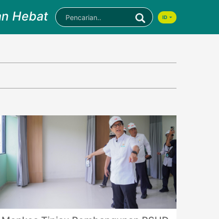
an Hebat
ID