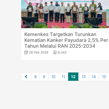
Kemenkes Targetkan Turunkan
Kematian Kanker Payudara 2,5% Per
Tahun Melalui RAN 2025-2034
26 Feb 2026
8,043
8
9
10
11
12
13
14
15