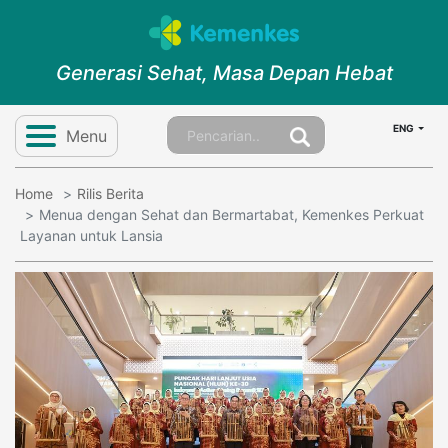
Generasi Sehat, Masa Depan Hebat
ENG
Menu
Home
Rilis Berita
Menua dengan Sehat dan Bermartabat, Kemenkes Perkuat
Layanan untuk Lansia