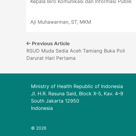
Kepala Biro Komunikasi dan Informasi Publik
Aji Muhawarman, ST, MKM
Previous Article
RSUD Muda Sedia Aceh Tamiang Buka Poli
Darurat Hari Pertama
Ministry of Health Republic of Indonesia
Jl. H.R. Rasuna Said, Block X-5, Kav. 4–9
South Jakarta 12950
Indonesia
© 2026