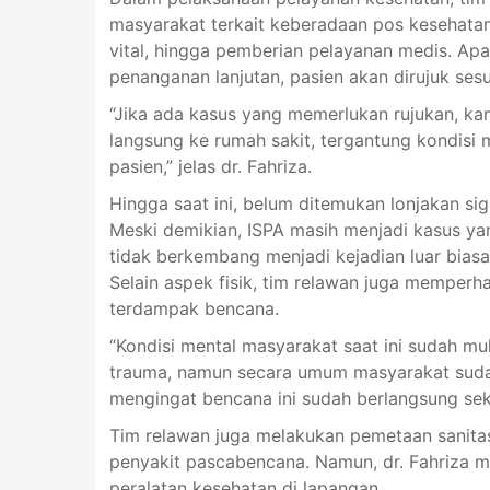
masyarakat terkait keberadaan pos kesehata
vital, hingga pemberian pelayanan medis. A
penanganan lanjutan, pasien akan dirujuk sesu
“Jika ada kasus yang memerlukan rujukan, k
langsung ke rumah sakit, tergantung kondis
pasien,” jelas dr. Fahriza.
Hingga saat ini, belum ditemukan lonjakan sig
Meski demikian, ISPA masih menjadi kasus yan
tidak berkembang menjadi kejadian luar biasa
Selain aspek fisik, tim relawan juga memperh
terdampak bencana.
“Kondisi mental masyarakat saat ini sudah m
trauma, namun secara umum masyarakat sudah
mengingat bencana ini sudah berlangsung seki
Tim relawan juga melakukan pemetaan sanitas
penyakit pascabencana. Namun, dr. Fahriza me
peralatan kesehatan di lapangan.