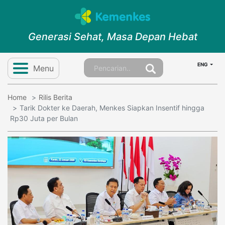
Generasi Sehat, Masa Depan Hebat
ENG
Menu
Home
Rilis Berita
Tarik Dokter ke Daerah, Menkes Siapkan Insentif hingga
Rp30 Juta per Bulan